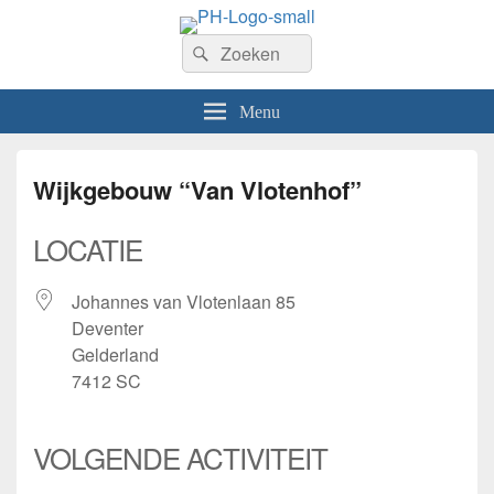
PhilaHanze
Zoeken
Welkom op de website van Postzegelvereniging PhilaHanze.
Zoeken
naar:
Menu
Wijkgebouw “Van Vlotenhof”
LOCATIE
Johannes van Vlotenlaan 85
Deventer
Gelderland
7412 SC
VOLGENDE ACTIVITEIT