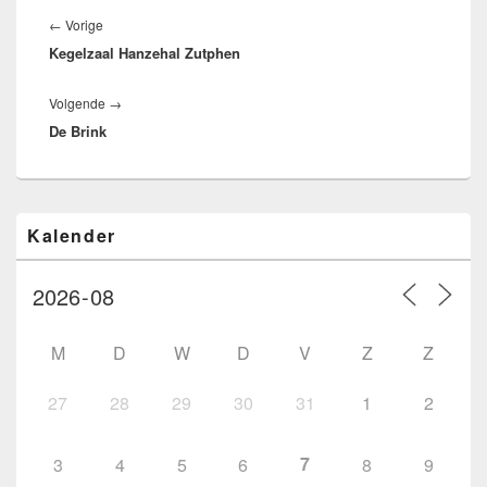
navigatie
Vorig
←
Vorige
Kegelzaal Hanzehal Zutphen
bericht:
Volgend
Volgende
→
De Brink
bericht:
Primaire
Kalender
zijbalk
widget
gebied
M
D
W
D
V
Z
Z
27
28
29
30
31
1
2
7
3
4
5
6
8
9