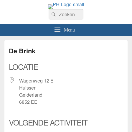
PhilaHanze
Zoeken
Welkom op de website van Postzegelvereniging PhilaHanze.
Zoeken
naar:
Menu
De Brink
LOCATIE
Wagenweg 12 E
Huissen
Gelderland
6852 EE
VOLGENDE ACTIVITEIT