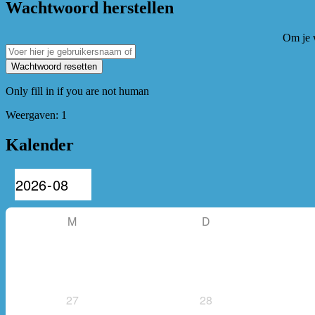
Wachtwoord herstellen
Om je w
Only fill in if you are not human
Weergaven: 1
Primaire
Kalender
zijbalk
widget
gebied
M
D
27
28