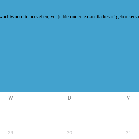
achtwoord te herstellen, vul je hieronder je e-mailadres of gebruikers
W
D
V
29
30
31