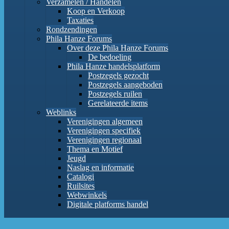
Verzamelen / Handelen
Koop en Verkoop
Taxaties
Rondzendingen
Phila Hanze Forums
Over deze Phila Hanze Forums
De bedoeling
Phila Hanze handelsplatform
Postzegels gezocht
Postzegels aangeboden
Postzegels ruilen
Gerelateerde items
Weblinks
Verenigingen algemeen
Verenigingen specifiek
Verenigingen regionaal
Thema en Motief
Jeugd
Naslag en informatie
Catalogi
Ruilsites
Webwinkels
Digitale platforms handel