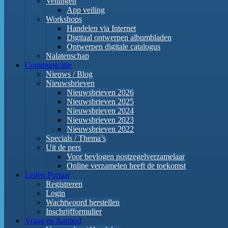
Veilingen
App veiling
Workshops
Handelen via Internet
Digitaal ontwerpen albumbladen
Ontwerpen digitale catalogus
Nalatenschap
Communicatie
Nieuws / Blog
Nieuwsbrieven
Nieuwsbrieven 2026
Nieuwsbrieven 2025
Nieuwsbrieven 2024
Nieuwsbrieven 2023
Nieuwsbrieven 2022
Specials / Thema’s
Uit de pers
Voor bevlogen postzegelverzamelaar
Online verzamelen heeft de toekomst
Leden Portaal
Registreren
Login
Wachtwoord herstellen
Inschrijfformulier
Vraag en Aanbod