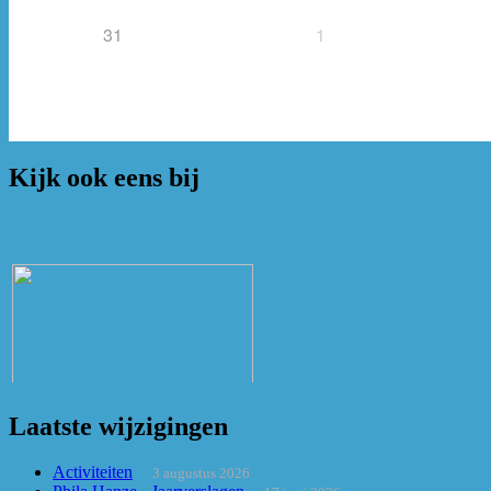
31
1
Kijk ook eens bij
Laatste wijzigingen
Activiteiten
3 augustus 2026