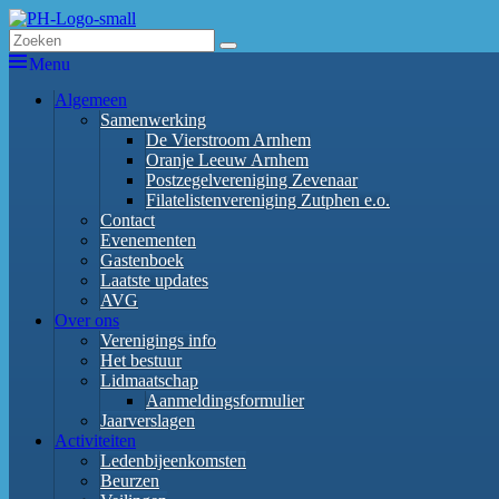
Ga
naar
Zoeken
Zoeken
PhilaHanze
Welkom op de website van Postzegelvereniging PhilaHanze.
de
naar:
Menu
inhoud
Primair
Algemeen
Samenwerking
menu
De Vierstroom Arnhem
Oranje Leeuw Arnhem
Postzegelvereniging Zevenaar
Filatelistenvereniging Zutphen e.o.
Contact
Evenementen
Gastenboek
Laatste updates
AVG
Over ons
Verenigings info
Het bestuur
Lidmaatschap
Aanmeldingsformulier
Jaarverslagen
Activiteiten
Ledenbijeenkomsten
Beurzen