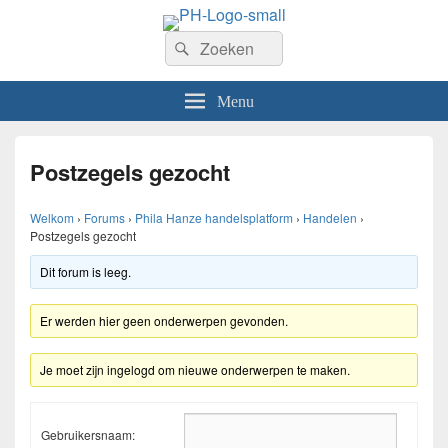
PhilaHanze
Zoeken
Welkom op de website van Postzegelvereniging PhilaHanze.
Zoeken
naar:
Menu
Postzegels gezocht
Welkom
›
Forums
›
Phila Hanze handelsplatform
›
Handelen
›
Postzegels gezocht
Dit forum is leeg.
Er werden hier geen onderwerpen gevonden.
Je moet zijn ingelogd om nieuwe onderwerpen te maken.
Gebruikersnaam: