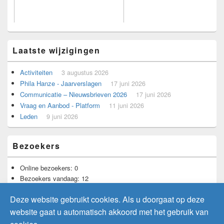
Laatste wijzigingen
Activiteiten
3 augustus 2026
Phila Hanze - Jaarverslagen
17 juni 2026
Communicatie – Nieuwsbrieven 2026
17 juni 2026
Voorbeeld voor adverteerders.
Vraag en Aanbod - Platform
11 juni 2026
Leden
9 juni 2026
Bezoekers
Online bezoekers:
0
Bezoekers vandaag:
12
Bezoekers gisteren:
9
Deze website gebruikt cookies. Als u doorgaat op deze
Totaal aantal bezoekers:
11.728
website gaat u automatisch akkoord met het gebruik van