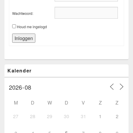
Wachtwoord:
Houd me ingelogd
Inloggen
Primaire
Kalender
zijbalk
widget
gebied
M
D
W
D
V
Z
Z
27
28
29
30
31
1
2
6