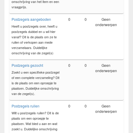
omschrijving van het item en een
vraagprijs.
Postzegels aangeboden
0
0
Geen
onderwerpen
Heeft u postzegels over, heeft u
postzegels dubbel en u wil hier
vanaf? Dit is de plaats om ze te
ruilen of verkopen aan mede
verzamelaars. Duidelijke
omschrijving van de zegel(s)
Postzegels gezocht
0
0
Geen
onderwerpen
Zoekt u een specifieke postzegel
of een complete verzameling? Dit
is de plaats om een oproepje te
plaatsen. Duidelijke omschrijving
van de zegel(s).
Postzegels ruilen
0
0
Geen
onderwerpen
Wilt u postzegels ruilen? Dit is de
plaats om een oproepje te
plaatsen. Wat bied u aan en wat
zoekt u. Duidelijke omschrijving