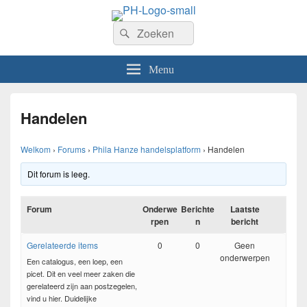
PhilaHanze
Zoeken
Welkom op de website van Postzegelvereniging PhilaHanze.
Zoeken
naar:
Menu
Handelen
Welkom
›
Forums
›
Phila Hanze handelsplatform
›
Handelen
Dit forum is leeg.
Forum
Onderwe
Berichte
Laatste
rpen
n
bericht
Gerelateerde items
0
0
Geen
onderwerpen
Een catalogus, een loep, een
picet. Dit en veel meer zaken die
gerelateerd zijn aan postzegelen,
vind u hier. Duidelijke