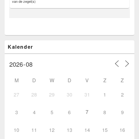
van de zegel(s)
Primaire
Kalender
zijbalk
widget
gebied
M
D
W
D
V
Z
Z
27
28
29
30
31
1
2
7
3
4
5
6
8
9
10
11
12
13
14
15
16