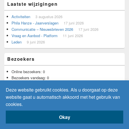
Laatste wijzigingen
Activiteiten
3 augustus 2026
Phila Hanze - Jaarverslagen
17 juni 2026
Communicatie – Nieuwsbrieven 2026
17 juni 2026
Vraag en Aanbod - Platform
11 juni 2026
Leden
9 juni 2026
Bezoekers
Online bezoekers:
0
Bezoekers vandaag:
0
Bezoekers gisteren:
12
Deze website gebruikt cookies. Als u doorgaat op deze
Totaal aantal bezoekers:
11.728
website gaat u automatisch akkoord met het gebruik van
cookies.
Copyright © 2026
PhilaHanze
. Alle rechten voorbehouden.
Okay
Theme: Catch Box by
Catch Themes