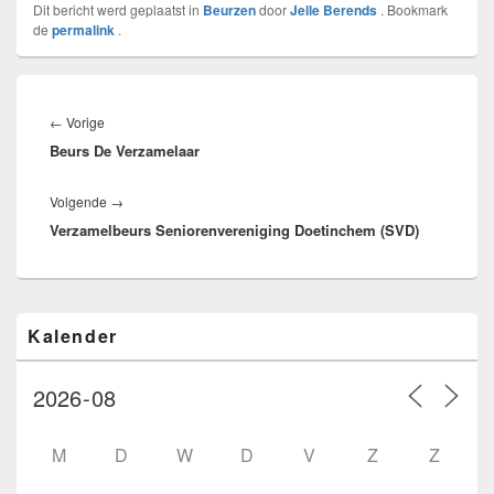
Dit bericht werd geplaatst in
Beurzen
door
Jelle Berends
. Bookmark
de
permalink
.
Bericht
navigatie
Vorig
←
Vorige
Beurs De Verzamelaar
bericht:
Volgend
Volgende
→
Verzamelbeurs Seniorenvereniging Doetinchem (SVD)
bericht:
Primaire
Kalender
zijbalk
widget
gebied
M
D
W
D
V
Z
Z