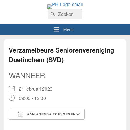
PhilaHanze
Zoeken
Welkom op de website van Postzegelvereniging PhilaHanze.
Zoeken
naar:
Menu
Verzamelbeurs Seniorenvereniging
Doetinchem (SVD)
WANNEER
21 februari 2023
09:00 - 12:00
AAN AGENDA TOEVOEGEN
Download ICS
Google Calendar
iCalendar
Office 365
Outlook Live