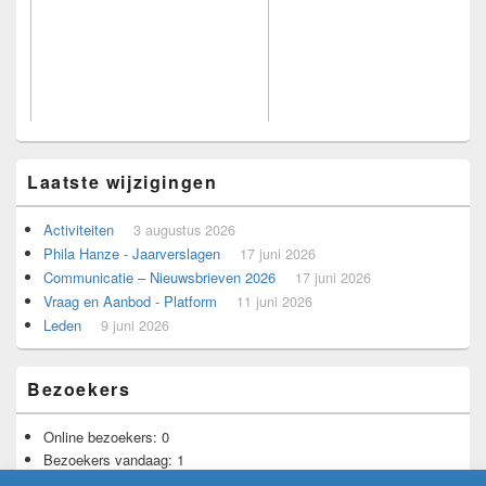
Laatste wijzigingen
Voorbeeld voor adverteerders.
Activiteiten
3 augustus 2026
Phila Hanze - Jaarverslagen
17 juni 2026
Communicatie – Nieuwsbrieven 2026
17 juni 2026
Vraag en Aanbod - Platform
11 juni 2026
Leden
9 juni 2026
Bezoekers
Online bezoekers:
0
Bezoekers vandaag:
1
Bezoekers gisteren:
12