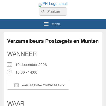
PhilaHanze
Zoeken
Welkom op de website van Postzegelvereniging PhilaHanze.
Zoeken
naar:
Menu
Verzamelbeurs Postzegels en Munten
WANNEER
19 december 2026
10:00 - 14:00
AAN AGENDA TOEVOEGEN
Download ICS
Google Calendar
iCalendar
Office 365
Outlook Live
WAAR