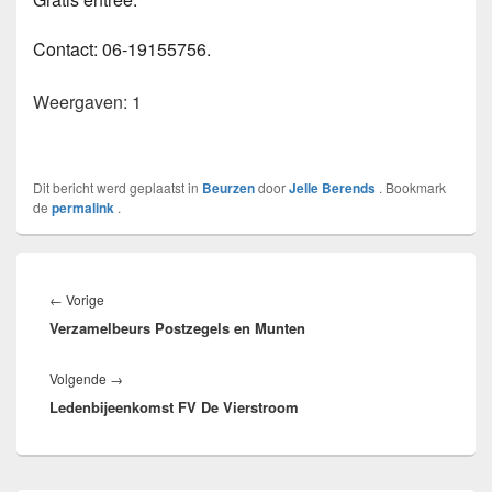
Contact: 06-19155756.
Weergaven: 1
Dit bericht werd geplaatst in
Beurzen
door
Jelle Berends
. Bookmark
de
permalink
.
Bericht
navigatie
Vorig
←
Vorige
Verzamelbeurs Postzegels en Munten
bericht:
Volgend
Volgende
→
Ledenbijeenkomst FV De Vierstroom
bericht: