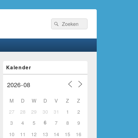
Zoeken
Zoeken
naar:
Primaire
Kalender
zijbalk
widget
gebied
M
D
W
D
V
Z
Z
27
28
29
30
31
1
2
6
3
4
5
7
8
9
10
11
12
13
14
15
16