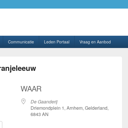
ing PhilaHanze.
Communicatie
Leden Portaal
Vraag en Aanbod
ranjeleeuw
WAAR
De Gaanderij
Driemondplein 1, Arnhem, Gelderland,
6843 AN