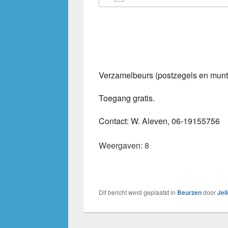
Download ICS
Google Calendar
iCalendar
Office 36
Out
Verzamelbeurs (postzegels en mun
Toegang gratis.
Contact: W. Aleven, 06-19155756
Weergaven: 8
Dit bericht werd geplaatst in
Beurzen
door
Jel