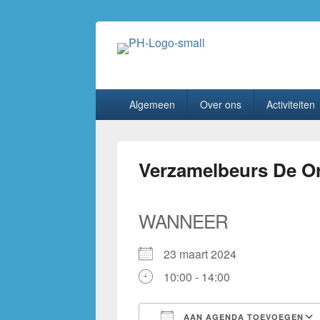
PhilaHanze
Welkom op de website van Postzegelverenig
Primair
Algemeen
Over ons
Activiteiten
menu
Verzamelbeurs De O
WANNEER
23 maart 2024
10:00 - 14:00
AAN AGENDA TOEVOEGEN