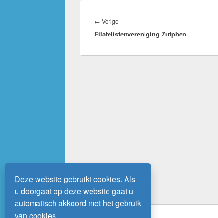
Bericht
navigatie
Vorig
←
Vorige
Filatelistenvereniging Zutphen
bericht:
Deze website gebruikt cookies. Als
u doorgaat op deze website gaat u
automatisch akkoord met het gebruik
van cookies.