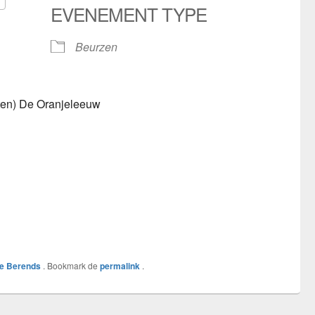
EVENEMENT TYPE
5
look Live
Beurzen
ten) De Oranjeleeuw
le Berends
. Bookmark de
permalink
.