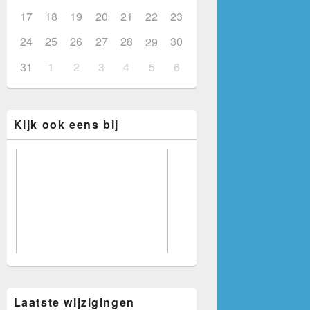
17
18
19
20
21
22
23
24
25
26
27
28
30
29
31
1
2
3
4
5
6
Kijk ook eens bij
Voorbeeld voor adverteerders.
Laatste wijzigingen