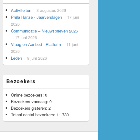
Activiteiten
3 augustus 2026
Voorbeeld voor adverteerders.
Phila Hanze - Jaarverslagen
17 juni
2026
Communicatie – Nieuwsbrieven 2026
17 juni 2026
Vraag en Aanbod - Platform
11 juni
2026
Leden
9 juni 2026
Bezoekers
Online bezoekers:
0
Bezoekers vandaag:
0
Bezoekers gisteren:
2
Totaal aantal bezoekers:
11.730