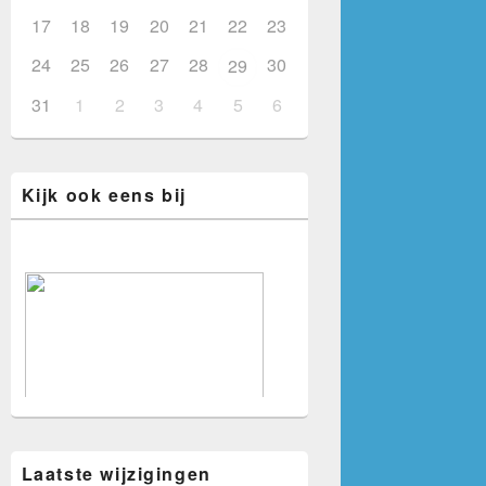
17
18
19
20
21
22
23
24
25
26
27
28
30
29
31
1
2
3
4
5
6
Kijk ook eens bij
Laatste wijzigingen