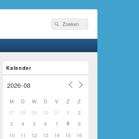
Zoeken
Zoeken
naar:
Primaire
Kalender
zijbalk
widget
gebied
M
D
W
D
V
Z
Z
27
28
29
30
31
1
2
8
3
4
5
6
7
9
10
11
12
13
14
15
16