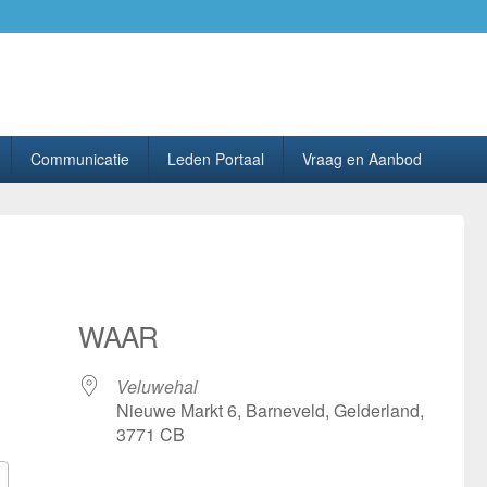
ing PhilaHanze.
Communicatie
Leden Portaal
Vraag en Aanbod
WAAR
Veluwehal
Nieuwe Markt 6, Barneveld, Gelderland,
3771 CB