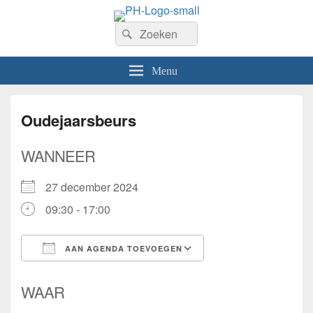
PhilaHanze
Zoeken
Welkom op de website van Postzegelvereniging PhilaHanze.
Zoeken
naar:
Menu
Oudejaarsbeurs
WANNEER
27 december 2024
09:30 - 17:00
AAN AGENDA TOEVOEGEN
Download ICS
Google Calendar
WAAR