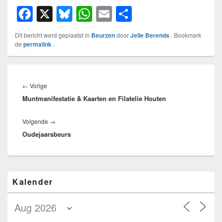
F
X
Bl
W
E
D
a
u
h
m
el
Dit bericht werd geplaatst in
Beurzen
door
Jelle Berends
. Bookmark
c
e
at
ail
e
de
permalink
.
e
sk
s
n
b
y
A
Bericht
navigatie
Vorig
←
Vorige
o
p
Muntmanifestatie & Kaarten en Filatelie Houten
bericht:
o
p
k
Volgend
Volgende
→
Oudejaarsbeurs
bericht:
Primaire
Kalender
zijbalk
widget
gebied