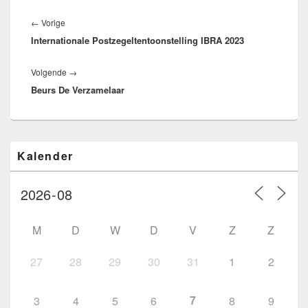
Bericht
navigatie
Vorig
←
Vorige
Internationale Postzegeltentoonstelling IBRA 2023
bericht:
Volgend
Volgende
→
Beurs De Verzamelaar
bericht:
Primaire
Kalender
zijbalk
widget
gebied
M
D
W
D
V
Z
Z
27
28
29
30
31
1
2
7
3
4
5
6
8
9