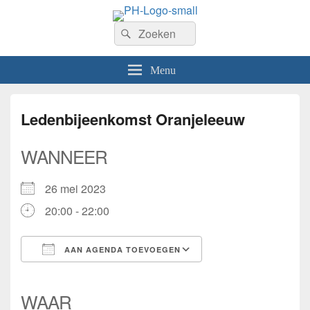
PhilaHanze
Zoeken
Welkom op de website van Postzegelvereniging PhilaHanze.
Zoeken
naar:
Menu
Ledenbijeenkomst Oranjeleeuw
WANNEER
26 mei 2023
20:00 - 22:00
AAN AGENDA TOEVOEGEN
Download ICS
Google Calendar
iCalendar
Office 365
Outlook Live
WAAR