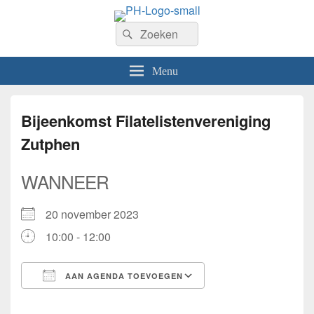
PhilaHanze
Zoeken
Welkom op de website van Postzegelvereniging PhilaHanze.
Zoeken
naar:
Menu
Bijeenkomst Filatelistenvereniging
Zutphen
WANNEER
20 november 2023
10:00 - 12:00
AAN AGENDA TOEVOEGEN
Download ICS
Google Calendar
iCalendar
Office 365
Outlook Live