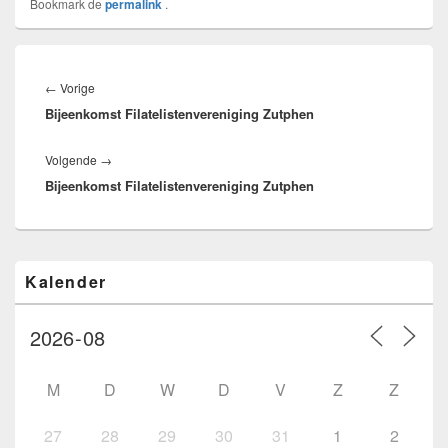
Bookmark de
permalink
.
Bericht
navigatie
Vorig
←
Vorige
Bijeenkomst Filatelistenvereniging Zutphen
bericht:
Volgend
Volgende
→
Bijeenkomst Filatelistenvereniging Zutphen
bericht:
Primaire
Kalender
zijbalk
widget
gebied
M
D
W
D
V
Z
Z
27
28
29
30
31
1
2