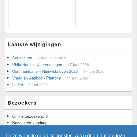
Laatste wijzigingen
Activiteiten
3 augustus 2026
Phila Hanze - Jaarverslagen
17 juni 2026
Communicatie – Nieuwsbrieven 2026
17 juni 2026
Voorbeeld voor adverteerders.
Vraag en Aanbod - Platform
11 juni 2026
Leden
9 juni 2026
Bezoekers
Online bezoekers:
0
Bezoekers vandaag:
1
Bezoekers gisteren:
4
Deze website gebruikt cookies. Als u doorgaat op deze
Totaal aantal bezoekers:
11.735