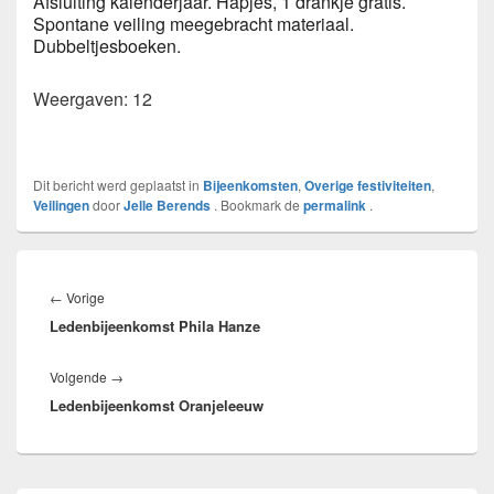
Afsluiting kalenderjaar. Hapjes, 1 drankje gratis.
Spontane veiling meegebracht materiaal.
Dubbeltjesboeken.
Weergaven: 12
Dit bericht werd geplaatst in
Bijeenkomsten
,
Overige festiviteiten
,
Veilingen
door
Jelle Berends
. Bookmark de
permalink
.
Bericht
navigatie
Vorig
←
Vorige
Ledenbijeenkomst Phila Hanze
bericht:
Volgend
Volgende
→
Ledenbijeenkomst Oranjeleeuw
bericht: