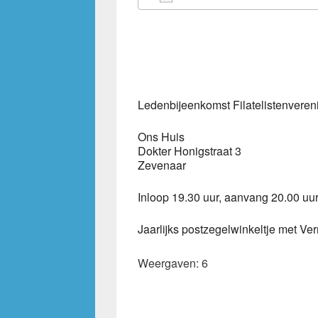
Download ICS
Google Calendar
iCalendar
Office 36
Out
Ledenbijeenkomst Filatelistenvere
Ons Huis
Dokter Honigstraat 3
Zevenaar
Inloop 19.30 uur, aanvang 20.00 uur
Jaarlijks postzegelwinkeltje met Ve
Weergaven: 6