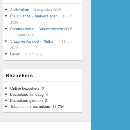
Activiteiten
3 augustus 2026
Voorbeeld voor adverteerders.
Phila Hanze - Jaarverslagen
17 juni
2026
Communicatie – Nieuwsbrieven 2026
17 juni 2026
Vraag en Aanbod - Platform
11 juni
2026
Leden
9 juni 2026
Bezoekers
Online bezoekers:
0
Bezoekers vandaag:
4
Bezoekers gisteren:
2
Totaal aantal bezoekers:
11.734