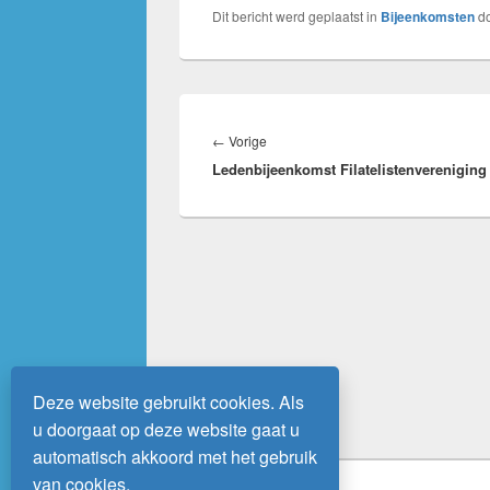
Dit bericht werd geplaatst in
Bijeenkomsten
d
Bericht
navigatie
Vorig
←
Vorige
Ledenbijeenkomst Filatelistenvereniging
bericht:
Deze website gebruikt cookies. Als
u doorgaat op deze website gaat u
automatisch akkoord met het gebruik
van cookies.