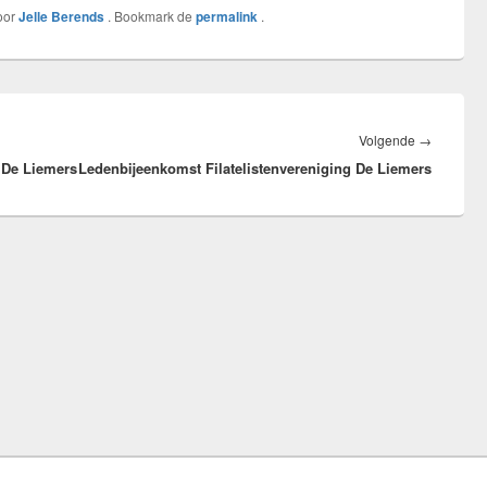
oor
Jelle Berends
. Bookmark de
permalink
.
Volgend
Volgende
→
 De Liemers
Ledenbijeenkomst Filatelistenvereniging De Liemers
bericht: