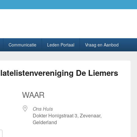
ing PhilaHanze.
Communicatie
Leden Portaal
Vraag en Aanbod
latelistenvereniging De Liemers
WAAR
Ons Huis
Dokter Honigstraat 3, Zevenaar,
Gelderland