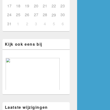
17
18
19
20
21
22
23
24
25
26
27
28
30
29
31
1
2
3
4
5
6
Kijk ook eens bij
Laatste wijzigingen