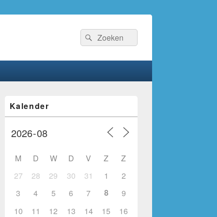
Zoeken
Zoeken
naar:
Primaire
Kalender
zijbalk
widget
gebied
M
D
W
D
V
Z
Z
27
28
29
30
31
1
2
8
3
4
5
6
7
9
10
11
12
13
14
15
16