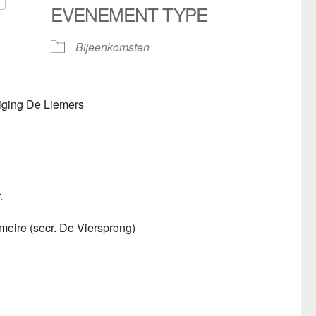
EVENEMENT TYPE
5
look Live
Bijeenkomsten
niging De Liemers
.
rmeire (secr. De Viersprong)