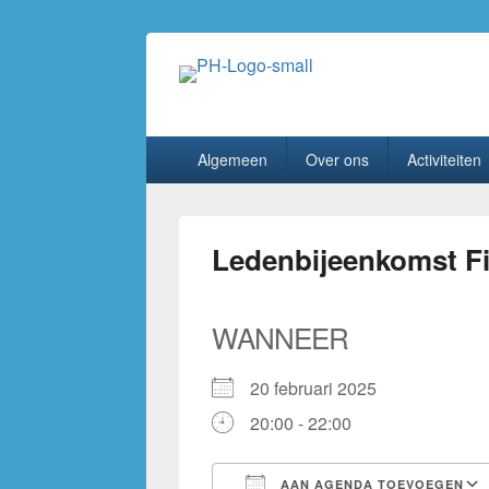
PhilaHanze
Welkom op de website van Postzegelverenig
Primair
Algemeen
Over ons
Activiteiten
menu
Ledenbijeenkomst Fi
WANNEER
20 februari 2025
20:00 - 22:00
AAN AGENDA TOEVOEGEN