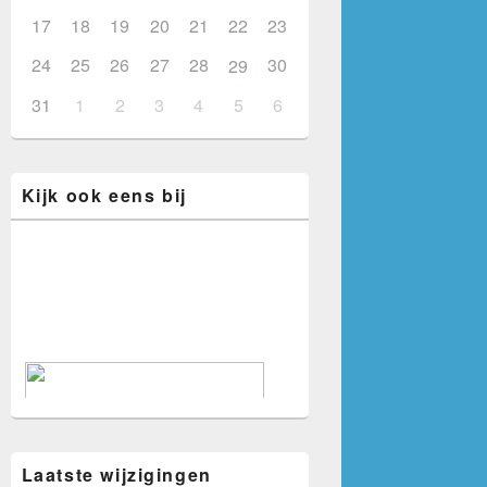
17
18
19
20
21
22
23
24
25
26
27
28
30
29
31
1
2
3
4
5
6
Kijk ook eens bij
Laatste wijzigingen