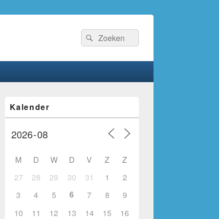
Zoeken
Zoeken
naar:
Primaire
Kalender
zijbalk
widget
gebied
M
D
W
D
V
Z
Z
27
28
29
30
31
1
2
6
3
4
5
7
8
9
10
11
12
13
14
15
16