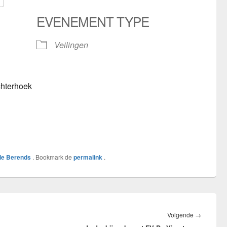
5
look Live
EVENEMENT TYPE
Veilingen
chterhoek
lle Berends
. Bookmark de
permalink
.
Volgend
Volgende
→