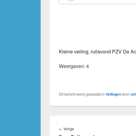
Download ICS
Google Calendar
iCalendar
Office 36
Out
Kleine veiling, ruilavond PZV De A
Weergaven: 4
Dit bericht werd geplaatst in
Veilingen
door
Je
Bericht
navigatie
Vorig
←
Vorige