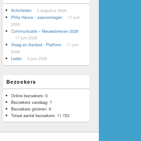
Activiteiten
3 augustus 2026
Phila Hanze - Jaarverslagen
17 juni
2026
Communicatie – Nieuwsbrieven 2026
17 juni 2026
Voorbeeld voor adverteerders.
Vraag en Aanbod - Platform
11 juni
2026
Leden
9 juni 2026
Bezoekers
Online bezoekers:
0
Bezoekers vandaag:
7
Bezoekers gisteren:
9
Totaal aantal bezoekers:
11.723