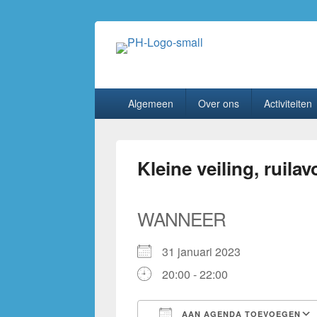
PhilaHanze
Welkom op de website van Postzegelverenig
Primair
Algemeen
Over ons
Activiteiten
menu
Kleine veiling, ruil
WANNEER
31 januari 2023
20:00 - 22:00
AAN AGENDA TOEVOEGEN