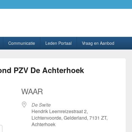
ing PhilaHanze.
Communicatie
Leden Portaal
Vraag en Aanbod
avond PZV De Achterhoek
WAAR
De Swite
Hendrik Leemreizestraat 2,
Lichtenvoorde, Gelderland, 7131 ZT,
Achterhoek