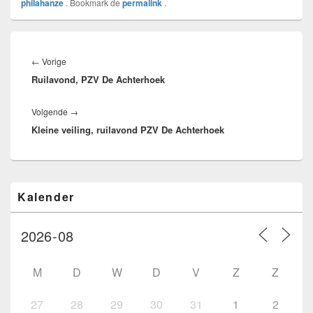
philahanze
. Bookmark de
permalink
.
Bericht
navigatie
Vorig
←
Vorige
Ruilavond, PZV De Achterhoek
bericht:
Volgend
Volgende
→
Kleine veiling, ruilavond PZV De Achterhoek
bericht:
Primaire
Kalender
zijbalk
widget
gebied
M
D
W
D
V
Z
Z
27
28
29
30
31
1
2