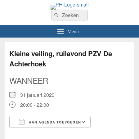
PhilaHanze
Zoeken
Welkom op de website van Postzegelvereniging PhilaHanze.
Zoeken
naar:
Menu
Kleine veiling, ruilavond PZV De
Achterhoek
WANNEER
31 januari 2023
20:00 - 22:00
AAN AGENDA TOEVOEGEN
Download ICS
Google Calendar
iCalendar
Office 365
Outlook Live