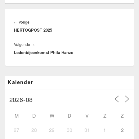
Bericht
navigatie
Vorig
←
Vorige
HERTOGPOST 2025
bericht:
Volgend
Volgende
→
Ledenbijeenkomst Phila Hanze
bericht:
Primaire
Kalender
zijbalk
widget
gebied
M
D
W
D
V
Z
Z
27
28
29
30
31
1
2