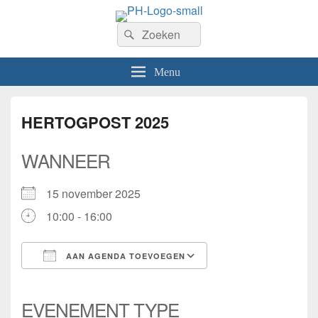
PhilaHanze
Zoeken
Welkom op de website van Postzegelvereniging PhilaHanze.
Zoeken
naar:
Menu
HERTOGPOST 2025
WANNEER
15 november 2025
10:00 - 16:00
AAN AGENDA TOEVOEGEN
Download ICS
Google Calendar
iCalendar
Office 365
Outlook Live
EVENEMENT TYPE