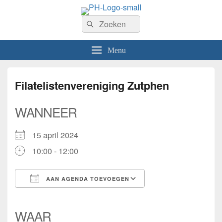
PhilaHanze
Zoeken
Welkom op de website van Postzegelvereniging PhilaHanze.
Zoeken
naar:
Menu
Filatelistenvereniging Zutphen
WANNEER
15 april 2024
10:00 - 12:00
AAN AGENDA TOEVOEGEN
Download ICS
Google Calendar
iCalendar
Office 365
Outlook Live
WAAR