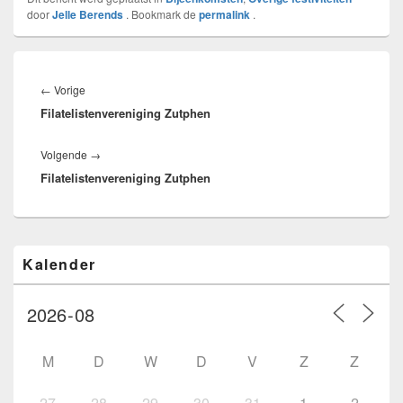
door
Jelle Berends
. Bookmark de
permalink
.
Bericht
navigatie
Vorig
←
Vorige
Filatelistenvereniging Zutphen
bericht:
Volgend
Volgende
→
Filatelistenvereniging Zutphen
bericht:
Primaire
Kalender
zijbalk
widget
gebied
M
D
W
D
V
Z
Z
27
28
29
30
31
1
2