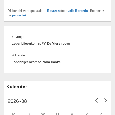
Dit bericht werd geplaatst in
Beurzen
door
Jelle Berends
. Bookmark
de
permalink
.
Bericht
navigatie
Vorig
←
Vorige
Ledenbijeenkomst FV De Vierstroom
bericht:
Volgend
Volgende
→
Ledenbijeenkomst Phila Hanze
bericht:
Primaire
Kalender
zijbalk
widget
gebied
M
D
W
D
V
Z
Z