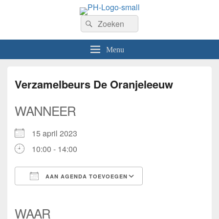
PhilaHanze
Zoeken
Welkom op de website van Postzegelvereniging PhilaHanze.
Zoeken
naar:
Menu
Verzamelbeurs De Oranjeleeuw
WANNEER
15 april 2023
10:00 - 14:00
AAN AGENDA TOEVOEGEN
Download ICS
Google Calendar
iCalendar
Office 365
Outlook Live
WAAR