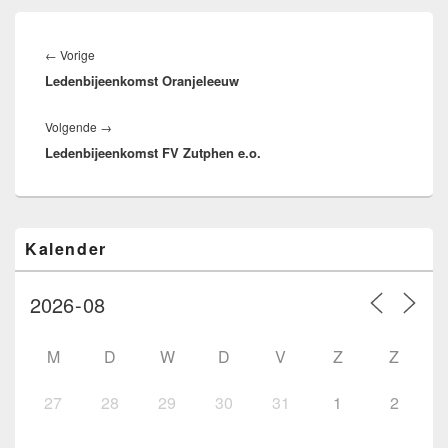
Bericht
navigatie
Vorig
←
Vorige
Ledenbijeenkomst Oranjeleeuw
bericht:
Volgend
Volgende
→
Ledenbijeenkomst FV Zutphen e.o.
bericht:
Primaire
Kalender
zijbalk
widget
gebied
M
D
W
D
V
Z
Z
27
28
29
30
31
1
2