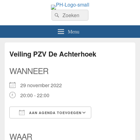
PhilaHanze
Zoeken
Welkom op de website van Postzegelvereniging PhilaHanze.
Zoeken
naar:
Menu
Veiling PZV De Achterhoek
WANNEER
29 november 2022
20:00 - 22:00
AAN AGENDA TOEVOEGEN
Download ICS
Google Calendar
iCalendar
Office 365
Outlook Live
WAAR