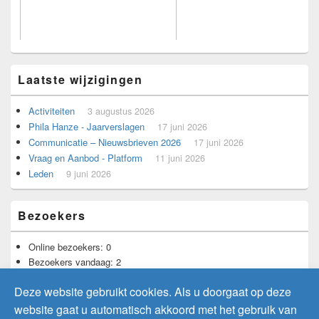
Laatste wijzigingen
Activiteiten
3 augustus 2026
Voorbeeld voor adverteerders.
Phila Hanze - Jaarverslagen
17 juni 2026
Communicatie – Nieuwsbrieven 2026
17 juni 2026
Vraag en Aanbod - Platform
11 juni 2026
Leden
9 juni 2026
Bezoekers
Online bezoekers:
0
Bezoekers vandaag:
2
Bezoekers gisteren:
5
Deze website gebruikt cookies. Als u doorgaat op deze
Totaal aantal bezoekers:
11.741
website gaat u automatisch akkoord met het gebruik van