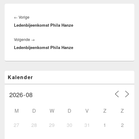
Bericht
navigatie
Vorig
←
Vorige
Ledenbijeenkomst Phila Hanze
bericht:
Volgend
Volgende
→
Ledenbijeenkomst Phila Hanze
bericht:
Primaire
Kalender
zijbalk
widget
gebied
M
D
W
D
V
Z
Z
27
28
29
30
31
1
2