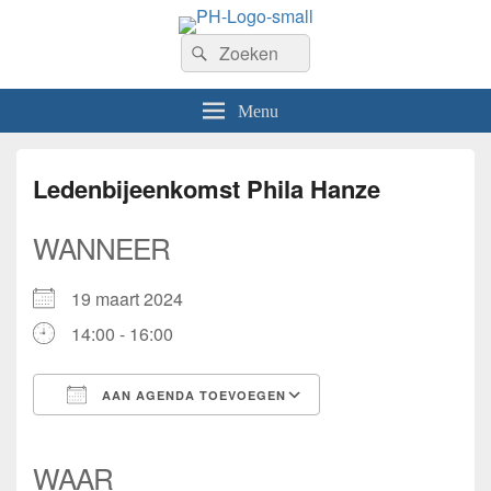
PhilaHanze
Zoeken
Welkom op de website van Postzegelvereniging PhilaHanze.
Zoeken
naar:
Menu
Ledenbijeenkomst Phila Hanze
WANNEER
19 maart 2024
14:00 - 16:00
AAN AGENDA TOEVOEGEN
Download ICS
Google Calendar
iCalendar
Office 365
Outlook Live
WAAR