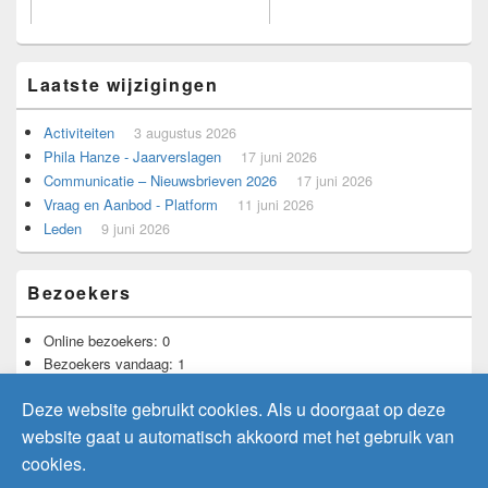
Laatste wijzigingen
Activiteiten
3 augustus 2026
Phila Hanze - Jaarverslagen
17 juni 2026
Communicatie – Nieuwsbrieven 2026
17 juni 2026
Vraag en Aanbod - Platform
11 juni 2026
Leden
9 juni 2026
Voorbeeld voor adverteerders.
Bezoekers
Online bezoekers:
0
Bezoekers vandaag:
1
Bezoekers gisteren:
4
Deze website gebruikt cookies. Als u doorgaat op deze
Totaal aantal bezoekers:
11.735
website gaat u automatisch akkoord met het gebruik van
cookies.