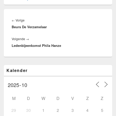
Bericht
navigatie
Vorig
←
Vorige
Beurs De Verzamelaar
bericht:
Volgend
Volgende
→
Ledenbijeenkomst Phila Hanze
bericht:
Primaire
Kalender
zijbalk
widget
gebied
M
D
W
D
V
Z
Z
29
30
1
2
3
4
5