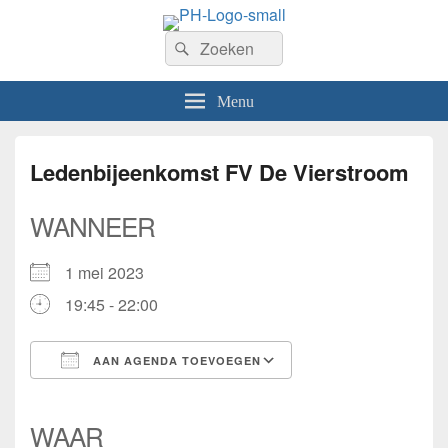
PhilaHanze
Zoeken
Welkom op de website van Postzegelvereniging PhilaHanze.
Zoeken
naar:
Menu
Ledenbijeenkomst FV De Vierstroom
WANNEER
1 mei 2023
19:45 - 22:00
AAN AGENDA TOEVOEGEN
Download ICS
Google Calendar
iCalendar
Office 365
Outlook Live
WAAR