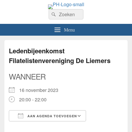
PhilaHanze
Zoeken
Welkom op de website van Postzegelvereniging PhilaHanze.
Zoeken
naar:
Menu
Ledenbijeenkomst
Filatelistenvereniging De Liemers
WANNEER
16 november 2023
20:00 - 22:00
AAN AGENDA TOEVOEGEN
Download ICS
Google Calendar
iCalendar
Office 365
Outlook Live