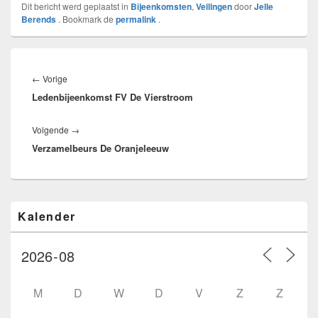
Dit bericht werd geplaatst in
Bijeenkomsten
,
Veilingen
door
Jelle
Berends
. Bookmark de
permalink
.
Bericht
navigatie
Vorig
←
Vorige
Ledenbijeenkomst FV De Vierstroom
bericht:
Volgend
Volgende
→
Verzamelbeurs De Oranjeleeuw
bericht:
Primaire
Kalender
zijbalk
widget
gebied
M
D
W
D
V
Z
Z