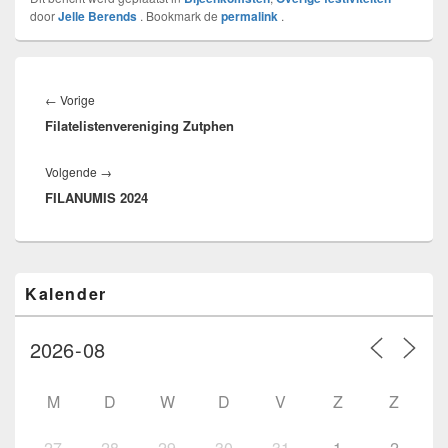
door
Jelle Berends
. Bookmark de
permalink
.
Bericht
navigatie
Vorig
←
Vorige
Filatelistenvereniging Zutphen
bericht:
Volgend
Volgende
→
FILANUMIS 2024
bericht:
Primaire
Kalender
zijbalk
widget
gebied
M
D
W
D
V
Z
Z
27
28
29
30
31
1
2