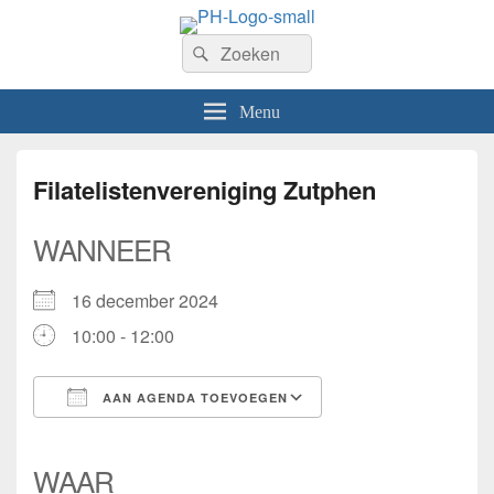
PhilaHanze
Zoeken
Welkom op de website van Postzegelvereniging PhilaHanze.
Zoeken
naar:
Menu
Filatelistenvereniging Zutphen
WANNEER
16 december 2024
10:00 - 12:00
AAN AGENDA TOEVOEGEN
Download ICS
Google Calendar
iCalendar
Office 365
Outlook Live
WAAR