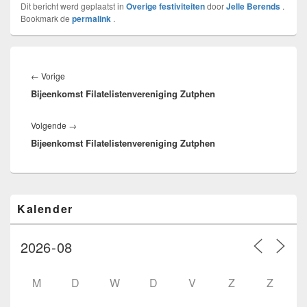
Dit bericht werd geplaatst in
Overige festiviteiten
door
Jelle Berends
.
Bookmark de
permalink
.
Bericht
navigatie
Vorig
←
Vorige
Bijeenkomst Filatelistenvereniging Zutphen
bericht:
Volgend
Volgende
→
Bijeenkomst Filatelistenvereniging Zutphen
bericht:
Primaire
Kalender
zijbalk
widget
gebied
M
D
W
D
V
Z
Z