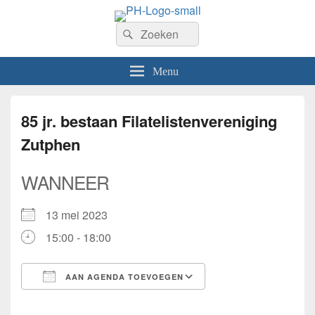
PhilaHanze
Zoeken
Welkom op de website van Postzegelvereniging PhilaHanze.
Zoeken
naar:
Menu
85 jr. bestaan Filatelistenvereniging
Zutphen
WANNEER
13 mei 2023
15:00 - 18:00
AAN AGENDA TOEVOEGEN
Download ICS
Google Calendar
iCalendar
Office 365
Outlook Live